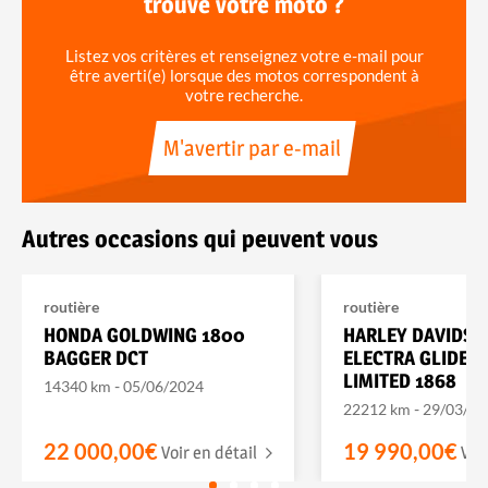
trouvé votre moto ?
Listez vos critères et renseignez votre e-mail pour
être averti(e) lorsque des motos correspondent à
votre recherche.
M'avertir par e-mail
Autres occasions qui peuvent vous
routière
routière
HONDA GOLDWING 1800
HARLEY DAVIDSO
BAGGER DCT
ELECTRA GLIDE U
LIMITED 1868
-
14340 km
05/06/2024
-
22212 km
29/03/20
22 000,00€
19 990,00€
Voir en détail
Voi