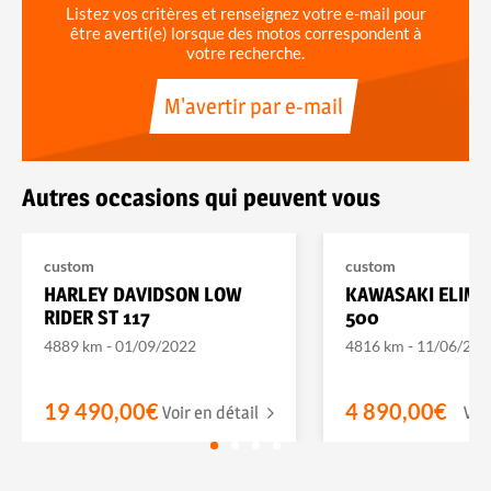
Listez vos critères et renseignez votre e-mail pour
être averti(e) lorsque des motos correspondent à
votre recherche.
M'avertir par e-mail
Autres occasions qui peuvent vous
custom
custom
HARLEY DAVIDSON LOW
KAWASAKI ELIMI
RIDER ST 117
500
-
-
4889 km
01/09/2022
4816 km
11/06/202
19 490,00€
4 890,00€
Voir en détail
Voi