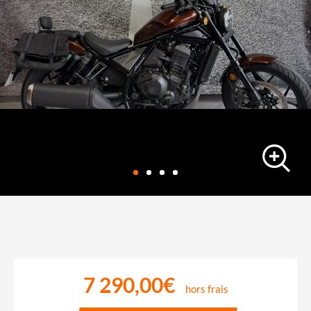
custom
HONDA CMX1100
6498 km
-
02/06/2022
7 290,00€
hors frais