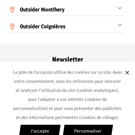
Outsider Montlhery
Outsider Coignières
Newsletter
Le pôle de l'occasion utilise des cookies sur ce site. Avec
ok
votre consentement, nous les utiliserons pour mesurer
et analyser l'utilisation du site (cookies analytiques),
pour l'adapter à vos intérêts (cookies de
-
-
-
Achat équipement moto
Mentions légales
Confidentialité
personnalisation) et pour vous présenter des publicités
Conception
et des informations pertinentes (cookies de ciblage).
Pour les trajets courts, privilégiez la marche ou le vélo
#SeDéplacerMoinsPolluer
J'accepte
Personnaliser
Pensez à covoiturer
#SeDéplacerMoinsPolluer