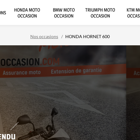
HONDA MOTO
BMW MOTO
TRIUMPH MOTO
KTM M
ONS
OCCASION
OCCASION
OCCASION
OCCAS
Nos occasions
HONDA HORNET 600
ENDU