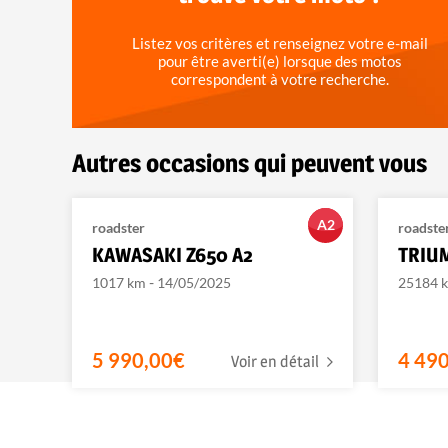
Listez vos critères et renseignez votre e-mail
pour être averti(e) lorsque des motos
correspondent à votre recherche.
Autres occasions qui peuvent vous
A2
roadster
roadste
KAWASAKI Z650 A2
TRIU
-
1017 km
14/05/2025
25184 
5 990,00€
4 49
Voir en détail