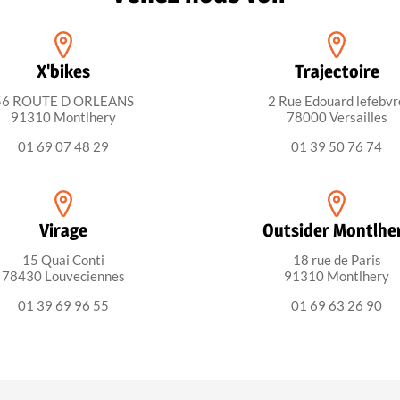
X'bikes
Trajectoire
56 ROUTE D ORLEANS
2 Rue Edouard lefebvr
91310 Montlhery
78000 Versailles
01 69 07 48 29
01 39 50 76 74
Virage
Outsider Montlhe
15 Quai Conti
18 rue de Paris
78430 Louveciennes
91310 Montlhery
01 39 69 96 55
01 69 63 26 90