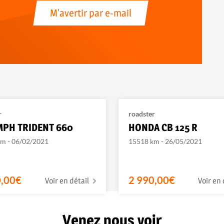
M'avertir par e-mail
r
roadster
MPH TRIDENT 660
HONDA CB 125 R
-
-
km
06/02/2021
15518 km
26/05/2021
0,00€
2 990,00€
Voir en détail
Voir en 
Venez nous voir