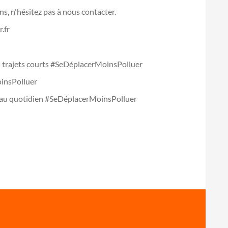
s, n'hésitez pas à nous contacter.
.fr
es trajets courts #SeDéplacerMoinsPolluer
insPolluer
 au quotidien #SeDéplacerMoinsPolluer