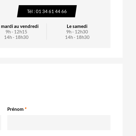
Tél : 01 34 61 44 66
 mardi au vendredi
Le samedi
9h - 12h15
9h - 12h30
14h - 18h30
14h - 18h30
Prénom
*