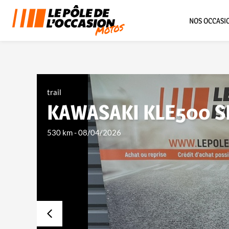
NOS OCCASI
trail
KAWASAKI KLE500 S
530 km
-
08/04/2026