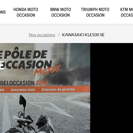
HONDA MOTO
BMW MOTO
TRIUMPH MOTO
KTM M
ONS
OCCASION
OCCASION
OCCASION
OCCAS
Nos occasions
KAWASAKI KLE500 SE
E