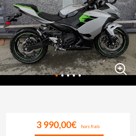
sportive
KAWASAKI NINJA E-1
2260 km
-
12/03/2024
3 990,00€
hors frais