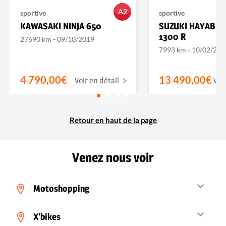
A2
sportive
sportive
KAWASAKI NINJA 650
SUZUKI HAYABUS
1300 R
-
27690 km
09/10/2019
-
7993 km
10/02/202
4 790,00€
13 490,00€
Voir en détail
Voi
Retour en haut de la page
Venez nous voir
Motoshopping
X'bikes