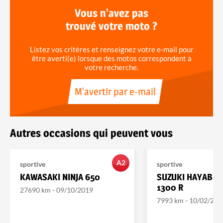
Vous n'avez pas
trouvé votre moto ?
Listez vos critères et renseignez votre e-mail pour
être averti(e) lorsque des motos correspondent à
votre recherche.
M'avertir par e-mail
Autres occasions qui peuvent vous
A2
sportive
sportive
KAWASAKI NINJA 650
SUZUKI HAYABUS
1300 R
-
27690 km
09/10/2019
-
7993 km
10/02/202