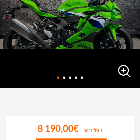
sportive
KAWASAKI NINJA ZX-4RR
1065 km
-
23/01/2026
8 190,00€
hors frais