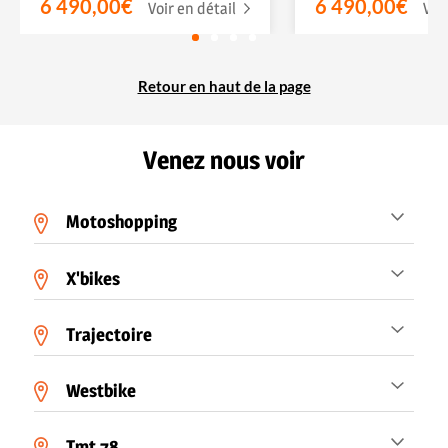
6 490,00€
6 490,00€
Voir en détail
Voi
Retour en haut de la page
Venez nous voir
Motoshopping
X'bikes
Trajectoire
Westbike
Tmt 78