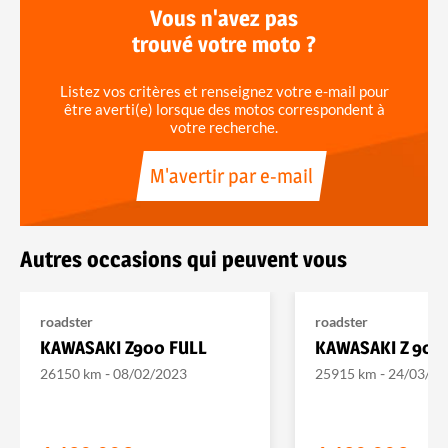
Vous n'avez pas
trouvé votre moto ?
Listez vos critères et renseignez votre e-mail pour
être averti(e) lorsque des motos correspondent à
votre recherche.
M'avertir par e-mail
Autres occasions qui peuvent vous
roadster
roadster
KAWASAKI Z900 FULL
KAWASAKI Z 900
-
-
26150 km
08/02/2023
25915 km
24/03/20