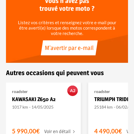
Vous n'avez pas
trouvé votre moto ?
Listez vos critères et renseignez votre e-mail pour
être averti(e) lorsque des motos correspondent à
votre recherche.
M'avertir par e-mail
Autres occasions qui peuvent vous
A2
roadster
roadster
KAWASAKI Z650 A2
TRIUMPH TRIDEN
-
-
1017 km
14/05/2025
25184 km
06/02/20
5 990,00€
4 490,00€
Voir en détail
Voi