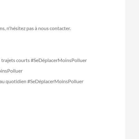
s, n'hésitez pas à nous contacter.
es trajets courts #SeDéplacerMoinsPolluer
insPolluer
 au quotidien #SeDéplacerMoinsPolluer