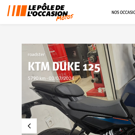
NOS OCCASI
roadster
KTM DUKE 125
5790 km
-
03/07/2024