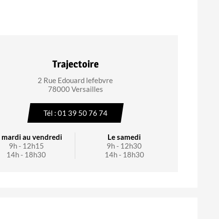
Trajectoire
2 Rue Edouard lefebvre
78000 Versailles
Tél : 01 39 50 76 74
 mardi au vendredi
Le samedi
9h - 12h15
9h - 12h30
14h - 18h30
14h - 18h30