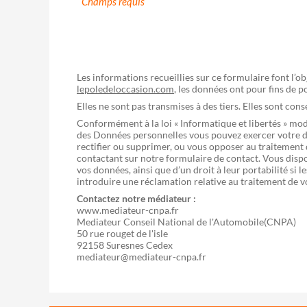
Champs requis
Les informations recueillies sur ce formulaire font l’o
lepoledeloccasion.com
, les données ont pour fins de 
Elles ne sont pas transmises à des tiers. Elles sont con
Conformément à la loi « Informatique et libertés » mo
des Données personnelles vous pouvez exercer votre dr
rectifier ou supprimer, ou vous opposer au traitement
contactant sur notre formulaire de contact. Vous dispo
vos données, ainsi que d’un droit à leur portabilité si
introduire une réclamation relative au traitement de 
Contactez notre médiateur :
www.mediateur-cnpa.fr
Mediateur Conseil National de l'Automobile(CNPA)
50 rue rouget de l'isle
92158 Suresnes Cedex
mediateur@mediateur-cnpa.fr