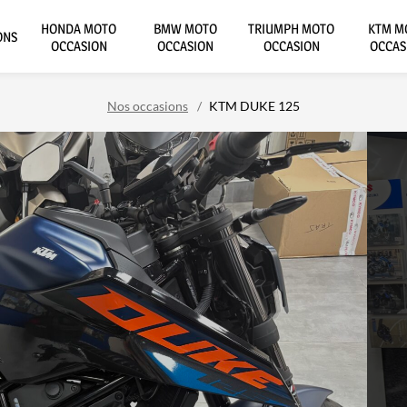
HONDA MOTO
BMW MOTO
TRIUMPH MOTO
KTM M
ONS
OCCASION
OCCASION
OCCASION
OCCAS
Nos occasions
KTM DUKE 125