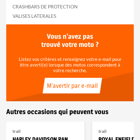
CRASHBARS DE PROTECTION
VALISES LATERALES
Vous n'avez pas
trouvé votre moto ?
Listez vos critères et renseignez votre e-mail pour
être averti(e) lorsque des motos correspondent à
votre recherche.
M'avertir par e-mail
Autres occasions qui peuvent vous
trail
trail
HARLEY DAVIDSON PAN
ROYAL ENFIELD