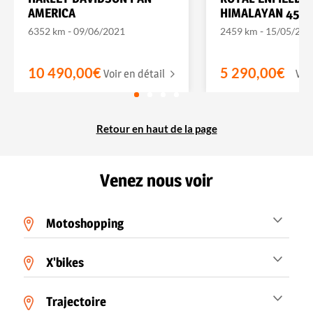
AMERICA
HIMALAYAN 450
-
-
6352 km
09/06/2021
2459 km
15/05/202
10 490,00€
5 290,00€
Voir en détail
Voi
Retour en haut de la page
Venez nous voir
Motoshopping
X'bikes
Trajectoire