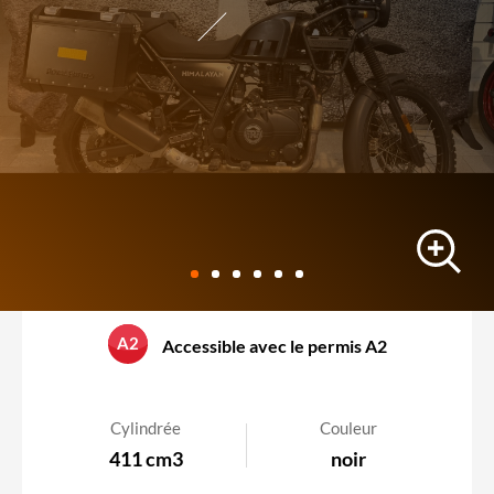
trail
A2
Accessible avec le permis A2
ROYAL ENFIELD HIMALAYAN 411
9100 km
-
03/03/2022
Cylindrée
Couleur
411 cm3
noir