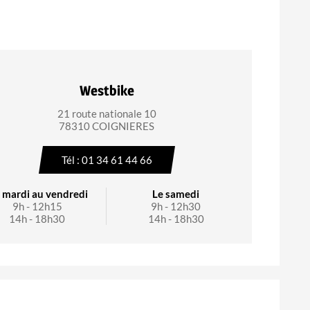
Westbike
21 route nationale 10
78310 COIGNIERES
Tél : 01 34 61 44 66
 mardi au vendredi
Le samedi
9h - 12h15
9h - 12h30
14h - 18h30
14h - 18h30