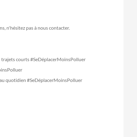
s, n'hésitez pas à nous contacter.
es trajets courts #SeDéplacerMoinsPolluer
insPolluer
 au quotidien #SeDéplacerMoinsPolluer