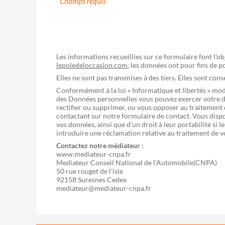
Champs requis
Les informations recueillies sur ce formulaire font l’o
lepoledeloccasion.com
, les données ont pour fins de 
Elles ne sont pas transmises à des tiers. Elles sont con
Conformément à la loi « Informatique et libertés » mo
des Données personnelles vous pouvez exercer votre dr
rectifier ou supprimer, ou vous opposer au traitement
contactant sur notre formulaire de contact. Vous dispo
vos données, ainsi que d’un droit à leur portabilité si
introduire une réclamation relative au traitement de 
Contactez notre médiateur :
www.mediateur-cnpa.fr
Mediateur Conseil National de l'Automobile(CNPA)
50 rue rouget de l'isle
92158 Suresnes Cedex
mediateur@mediateur-cnpa.fr