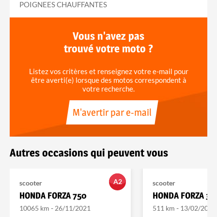
POIGNEES CHAUFFANTES
Vous n'avez pas
trouvé votre moto ?
Listez vos critères et renseignez votre e-mail pour
être averti(e) lorsque des motos correspondent à
votre recherche.
M'avertir par e-mail
Autres occasions qui peuvent vous
A2
scooter
scooter
HONDA FORZA 750
HONDA FORZA 35
-
-
10065 km
26/11/2021
511 km
13/02/2026