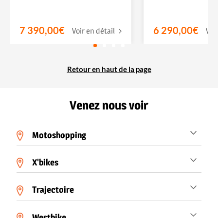
7 390,00€
6 290,00€
Voir en détail
Voi
Retour en haut de la page
Venez nous voir
Motoshopping
X'bikes
Trajectoire
Westbike