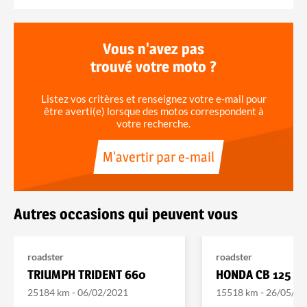
Vous n'avez pas
trouvé votre moto ?
Listez vos critères et renseignez votre e-mail pour
être averti(e) lorsque des motos correspondent à
votre recherche.
M'avertir par e-mail
Autres occasions qui peuvent vous
roadster
roadster
TRIUMPH TRIDENT 660
HONDA CB 125 R
-
-
25184 km
06/02/2021
15518 km
26/05/20