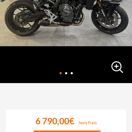
roadster
SUZUKI GSX-8S A2
850 km
-
08/03/2026
6 790,00€
hors frais