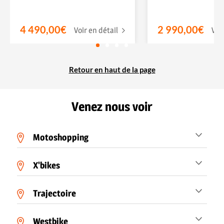
4 490,00€
2 990,00€
Voir en détail
Voi
Retour en haut de la page
Venez nous voir
Motoshopping
X'bikes
Trajectoire
Westbike