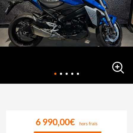
roadster
SUZUKI GSX-S 950
10187 km
-
01/06/2023
6 990,00€
hors frais