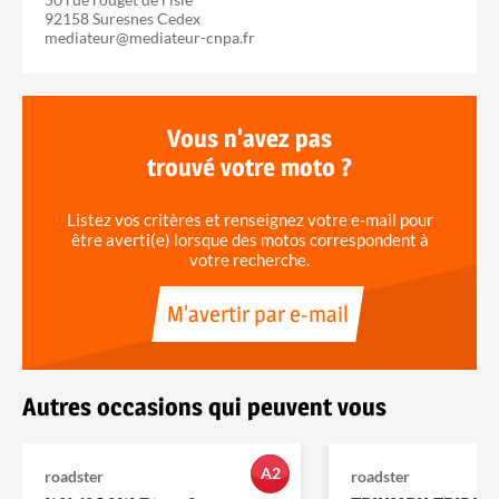
92158 Suresnes Cedex
mediateur@mediateur-cnpa.fr
Vous n'avez pas
trouvé votre moto ?
Listez vos critères et renseignez votre e-mail pour
être averti(e) lorsque des motos correspondent à
votre recherche.
M'avertir par e-mail
Autres occasions qui peuvent vous
A2
roadster
roadster