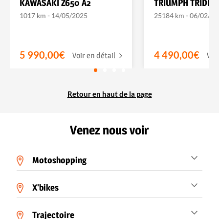
KAWASAKI Z650 A2
TRIUMPH TRIDEN
-
-
1017 km
14/05/2025
25184 km
06/02/20
5 990,00€
4 490,00€
Voir en détail
Voi
Retour en haut de la page
Venez nous voir
Motoshopping
X'bikes
Trajectoire