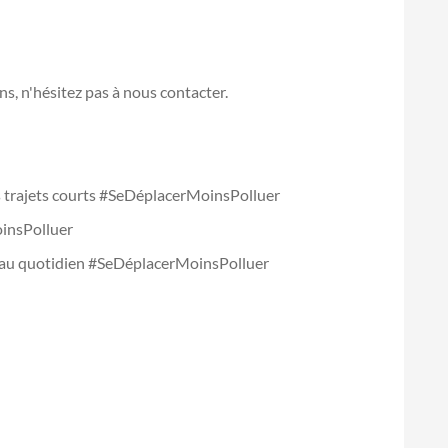
s, n'hésitez pas à nous contacter.
es trajets courts #SeDéplacerMoinsPolluer
insPolluer
 au quotidien #SeDéplacerMoinsPolluer