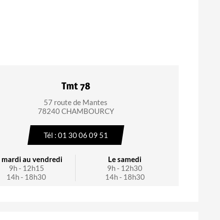
Tmt 78
57 route de Mantes
78240 CHAMBOURCY
Tél : 01 30 06 09 51
 mardi au vendredi
Le samedi
9h - 12h15
9h - 12h30
14h - 18h30
14h - 18h30