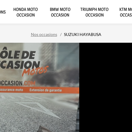
HONDA MOTO
BMW MOTO
TRIUMPH MOTO
KTM M
ONS
OCCASION
OCCASION
OCCASION
OCCAS
Nos occasions
SUZUKI HAYABUSA