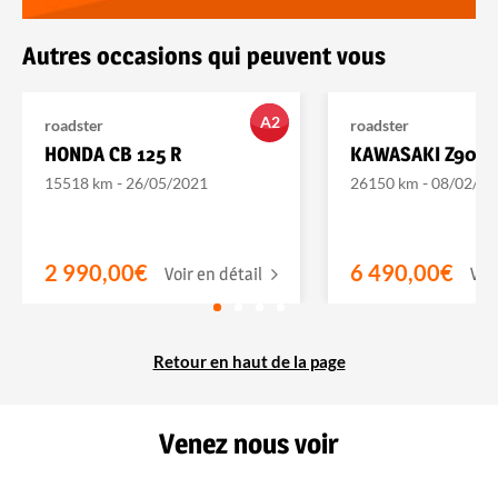
Autres occasions qui peuvent vous
A2
roadster
roadster
HONDA CB 125 R
KAWASAKI Z900 
-
-
15518 km
26/05/2021
26150 km
08/02/20
2 990,00€
6 490,00€
Voir en détail
Voi
Retour en haut de la page
Venez nous voir