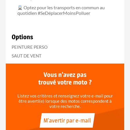
Optez pour les transports en commun au
quotidien #SeDéplacerMoinsPolluer
Options
PEINTURE PERSO
SAUT DE VENT
Vous n'avez pas
trouvé votre moto ?
Listez vos critères et renseignez votre e-mail pour
être averti(e) lorsque des motos correspondent à
votre recherche.
M'avertir par e-mail