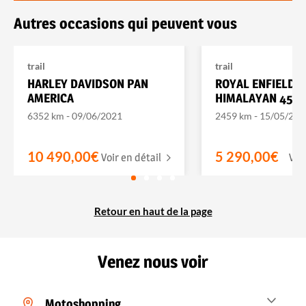
Autres occasions qui peuvent vous
trail
trail
HARLEY DAVIDSON PAN
ROYAL ENFIELD
AMERICA
HIMALAYAN 450
-
-
6352 km
09/06/2021
2459 km
15/05/202
10 490,00€
5 290,00€
Voir en détail
Voi
Retour en haut de la page
Venez nous voir
Motoshopping