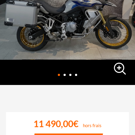
trail
VOGE 900 DSX TOURER
10 km
-
10/12/2025
11 490,00€
hors frais