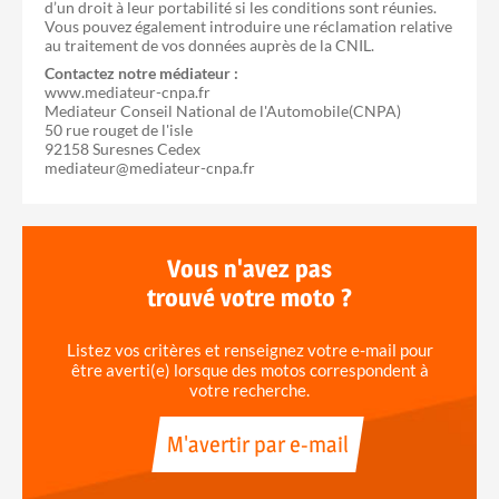
d’un droit à leur portabilité si les conditions sont réunies.
Vous pouvez également introduire une réclamation relative
au traitement de vos données auprès de la CNIL.
Contactez notre médiateur :
www.mediateur-cnpa.fr
Mediateur Conseil National de l'Automobile(CNPA)
50 rue rouget de l'isle
92158 Suresnes Cedex
mediateur@mediateur-cnpa.fr
Vous n'avez pas
trouvé votre moto ?
Listez vos critères et renseignez votre e-mail pour
être averti(e) lorsque des motos correspondent à
votre recherche.
M'avertir par e-mail