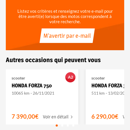
Listez vos critères et renseignez votre e-mail pour
être averti(e) lorsque des motos correspondent à
votre recherche.
M'avertir par e-mail
Autres occasions qui peuvent vous
A2
scooter
scooter
HONDA FORZA 750
HONDA FORZA 35
-
-
10065 km
26/11/2021
511 km
13/02/2026
7 390,00€
6 290,00€
Voir en détail
Voi