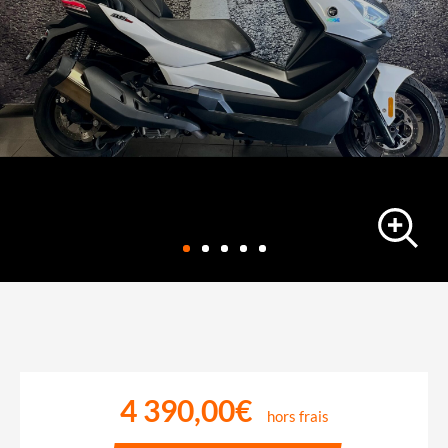
scooter
VOGE SR4 MAX
5554 km
-
24/11/2022
4 390,00€
hors frais