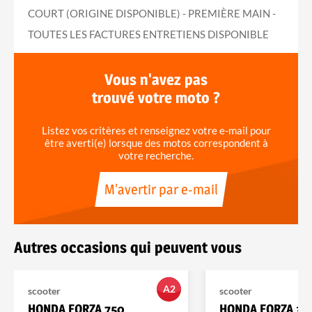
COURT (ORIGINE DISPONIBLE) - PREMIÈRE MAIN -
TOUTES LES FACTURES ENTRETIENS DISPONIBLE
Vous n'avez pas
trouvé votre moto ?
Listez vos critères et renseignez votre e-mail pour
être averti(e) lorsque des motos correspondent à
votre recherche.
M'avertir par e-mail
Autres occasions qui peuvent vous
A2
scooter
scooter
HONDA FORZA 750
HONDA FORZA 35