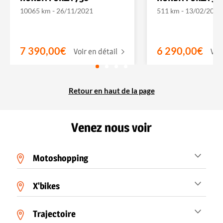
-
-
10065 km
26/11/2021
511 km
13/02/2026
7 390,00€
6 290,00€
Voir en détail
Voi
Retour en haut de la page
Venez nous voir
Motoshopping
X'bikes
Trajectoire