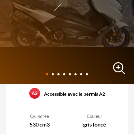
scooter
A2
Accessible avec le permis A2
YAMAHA T-MAX 530 SX
31700 km
-
17/05/2018
Cylindrée
Couleur
530 cm3
gris foncé