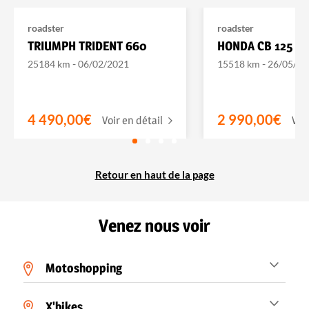
roadster
roadster
TRIUMPH TRIDENT 660
HONDA CB 125 R
-
-
25184 km
06/02/2021
15518 km
26/05/20
4 490,00€
2 990,00€
Voir en détail
Voi
Retour en haut de la page
Venez nous voir
Motoshopping
X'bikes