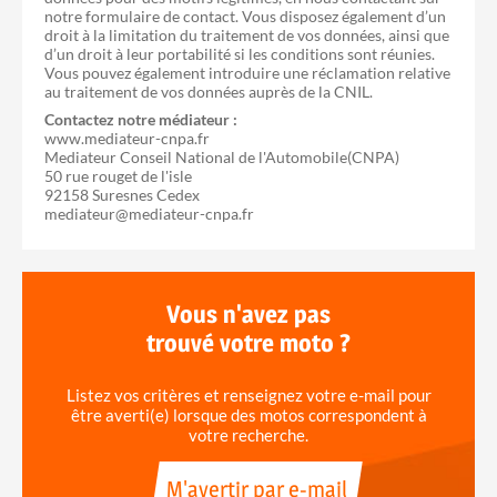
notre formulaire de contact. Vous disposez également d’un
droit à la limitation du traitement de vos données, ainsi que
d’un droit à leur portabilité si les conditions sont réunies.
Vous pouvez également introduire une réclamation relative
au traitement de vos données auprès de la CNIL.
Contactez notre médiateur :
www.mediateur-cnpa.fr
Mediateur Conseil National de l'Automobile(CNPA)
50 rue rouget de l'isle
92158 Suresnes Cedex
mediateur@mediateur-cnpa.fr
Vous n'avez pas
trouvé votre moto ?
Listez vos critères et renseignez votre e-mail pour
être averti(e) lorsque des motos correspondent à
votre recherche.
M'avertir par e-mail