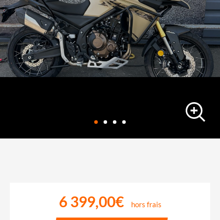
trail
VOGE 625 dsx
10 km
-
22/06/2026
6 399,00€
hors frais