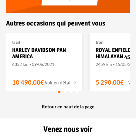
Autres occasions qui peuvent vous
trail
trail
HARLEY DAVIDSON PAN
ROYAL ENFIELD
AMERICA
HIMALAYAN 450
-
-
6352 km
09/06/2021
2459 km
15/05/202
10 490,00€
5 290,00€
Voir en détail
Voi
Retour en haut de la page
Venez nous voir