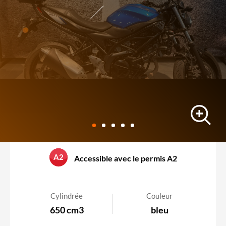
roadster
A2
Accessible avec le permis A2
SUZUKI SV 650
52587 km
-
11/07/2017
Cylindrée
Couleur
650 cm3
bleu