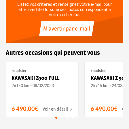
Listez vos critères et renseignez votre e-mail pour
être averti(e) lorsque des motos correspondent à
votre recherche.
M'avertir par e-mail
Autres occasions qui peuvent vous
roadster
roadster
KAWASAKI Z900 FULL
KAWASAKI Z 900
-
-
26150 km
08/02/2023
25915 km
24/03/20
6 490,00€
6 490,00€
Voir en détail
Voi