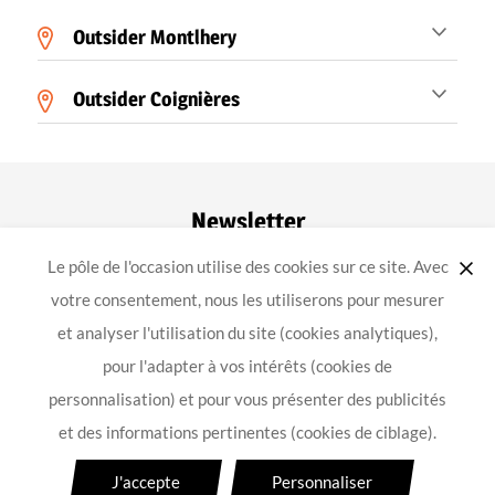
Outsider Montlhery
Outsider Coignières
Newsletter
Le pôle de l'occasion utilise des cookies sur ce site. Avec
ok
votre consentement, nous les utiliserons pour mesurer
et analyser l'utilisation du site (cookies analytiques),
pour l'adapter à vos intérêts (cookies de
-
-
-
Achat équipement moto
Mentions légales
Confidentialité
personnalisation) et pour vous présenter des publicités
Conception
et des informations pertinentes (cookies de ciblage).
Pour les trajets courts, privilégiez la marche ou le vélo
#SeDéplacerMoinsPolluer
J'accepte
Personnaliser
Pensez à covoiturer
#SeDéplacerMoinsPolluer